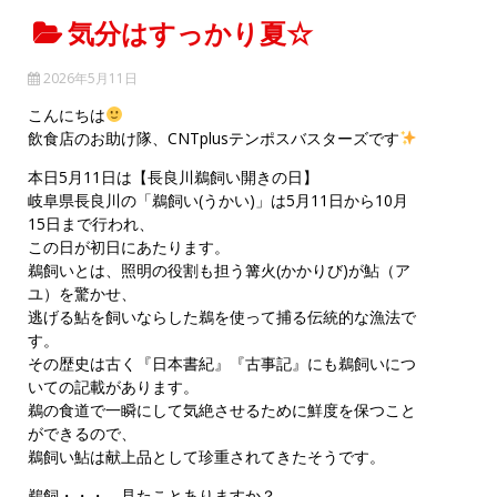
気分はすっかり夏☆
2026年5月11日
こんにちは
飲食店のお助け隊、CNTplusテンポスバスターズです
本日5月11日は【長良川鵜飼い開きの日】
岐阜県長良川の「鵜飼い(うかい)」は5月11日から10月
15日まで行われ、
この日が初日にあたります。
鵜飼いとは、照明の役割も担う篝火(かかりび)が鮎（ア
ユ）を驚かせ、
逃げる鮎を飼いならした鵜を使って捕る伝統的な漁法で
す。
その歴史は古く『日本書紀』『古事記』にも鵜飼いにつ
いての記載があります。
鵜の食道で一瞬にして気絶させるために鮮度を保つこと
ができるので、
鵜飼い鮎は献上品として珍重されてきたそうです。
鵜飼・・・。見たことありますか？