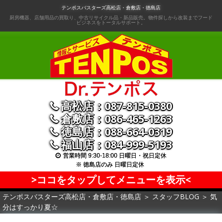
コ
テンポスバスターズ高松店・倉敷店・徳島店
ン
厨房機器、店舗用品の買取り、中古リサイクル品・新品販売。物件探しから改装までフード
ビジネスをトータルサポート。
テ
ン
ツ
へ
移
動
高松店：087-815-0380
倉敷店：086-465-1263
徳島店：088-664-0319
福山店：084-999-5193
営業時間 9:30-18:00 日曜日・祝日定休
※ 徳島店のみ 日曜日定休
>ココをタップしてメニューを表示<
テンポスバスターズ高松店・倉敷店・徳島店
＞
スタッフBLOG
＞
気
分はすっかり夏☆