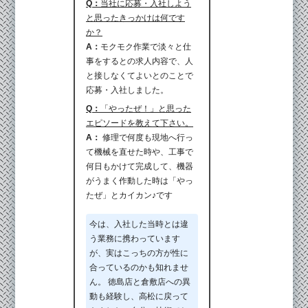
Q：
当社に応募・入社しよう
と思ったきっかけは何です
か？
A：
モクモク作業で淡々と仕
事をするとの求人内容で、人
と接しなくてよいとのことで
応募・入社しました。
Q：
「やったぜ！」と思った
エピソードを教えて下さい。
A：
修理で何度も現地へ行っ
て機械を直せた時や、工事で
何日もかけて完成して、機器
がうまく作動した時は「やっ
たぜ」とカイカン♪です
今は、入社した当時とは違
う業務に携わっています
が、実はこっちの方が性に
合っているのかも知れませ
ん。 徳島店と倉敷店への異
動も経験し、高松に戻って