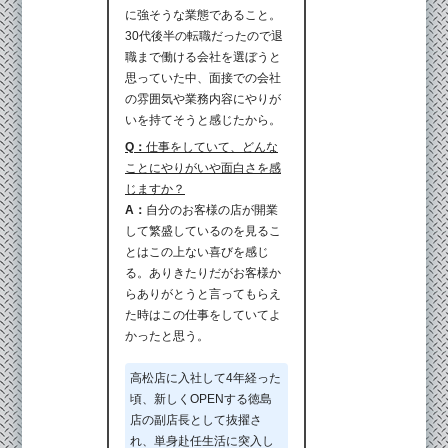
に強そうな業態であること。
30代後半の転職だったので退
職まで働ける会社を選ぼうと
思っていた中、面接での会社
の雰囲気や業務内容にやりが
いを持てそうと感じたから。
Q：
仕事をしていて、どんな
ことにやりがいや面白さを感
じますか？
A：
自分のお客様の店が開業
して繁盛しているのを見るこ
とはこの上ない喜びを感じ
る。ありきたりだがお客様か
らありがとうと言ってもらえ
た時はこの仕事をしていてよ
かったと思う。
高松店に入社して4年経った
頃、新しくOPENする徳島
店の副店長として抜擢さ
れ、単身赴任生活に突入し