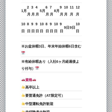
2
3
4
6
7
9
10
11
12
1月
5月
8月
月
月
月
月
月
月
月
月
月
10
8
9
9
10
8
9
10
9
10
9日
9日
日
日
日
日
日
日
日
日
日
日
※お盆休暇3日、年末年始休暇6日含む
※有給休暇あり（入社6ヶ月経過後よ
り付与）
資格
高卒以上
要普通免許（AT限定可）
中型運転免許歓迎
未経験者大歓迎