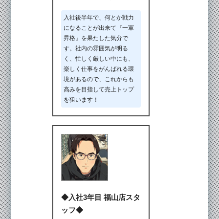
入社後半年で、何とか戦力
になることが出来て『一軍
昇格』を果たした気分で
す。社内の雰囲気が明る
く、忙しく厳しい中にも、
楽しく仕事をがんばれる環
境があるので、これからも
高みを目指して売上トップ
を狙います！
◆入社3年目 福山店スタ
ッフ◆