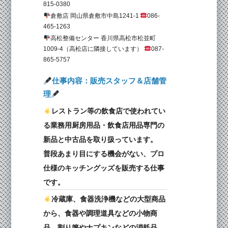
815-0380
倉敷店 岡山県倉敷市中島1241-1
086-
465-1263
高松整備センター 香川県高松市松並町
1009-4（高松店に隣接しています）
087-
865-5757
仕事内容：販売スタッフ＆店舗管
理
️レストラン等の飲食店で使われてい
る業務用厨房用品・飲食店用品専門の
新品と中古品を取り扱っています。
普段あまり目にする機会がない、プロ
仕様のキッチングッズを販売する仕事
です。
️冷蔵庫、食器洗浄機などの大型商品
から、食器や調理道具などの小物商
品、割り箸やナプキンなどの消耗品、