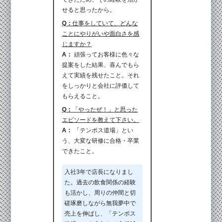
せると思ったから。
Q：
仕事をしていて、どんな
ことにやりがいや面白さを感
じますか？
A：
頑張ってお客様に色々な
提案をした結果、喜んでもら
えて実績を残せたこと。それ
をしっかりと会社に評価して
もらえること。
Q：
「やったぜ！」と思った
エピソードを教えて下さい。
A：
「テンポス道場」とい
う、大変な研修に合格・卒業
できたこと。
入社3年で店長になりまし
た。過去の飲食関係の経験
も活かし、周りの仲間と切
磋琢磨しながら無我夢中で
売上を伸ばし、「テンポス