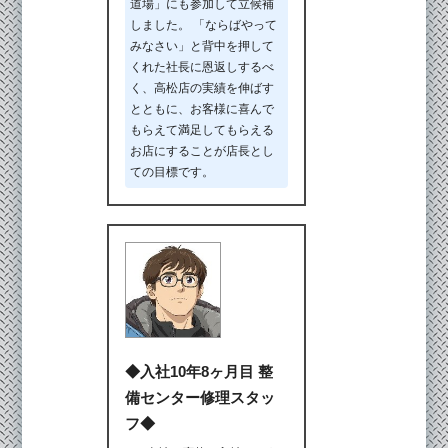
道場」にも参加して立候補
しました。 「ならばやって
みなさい」と背中を押して
くれた社長に恩返しするべ
く、高松店の実績を伸ばす
とともに、お客様に喜んで
もらえて満足してもらえる
お店にすることが店長とし
ての目標です。
◆入社10年8ヶ月目 整
備センター修理スタッ
フ◆