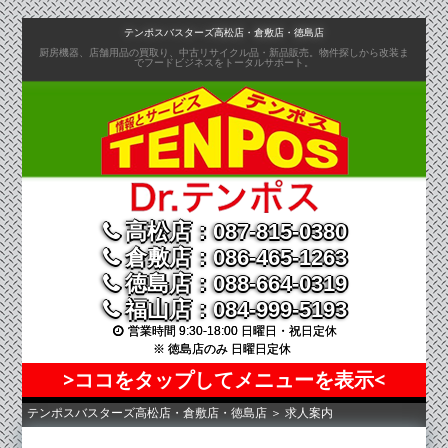
コ
テンポスバスターズ高松店・倉敷店・徳島店
ン
厨房機器、店舗用品の買取り、中古リサイクル品・新品販売。物件探しから改装ま
でフードビジネスをトータルサポート。
テ
ン
ツ
へ
移
動
高松店：087-815-0380
倉敷店：086-465-1263
徳島店：088-664-0319
福山店：084-999-5193
営業時間 9:30-18:00 日曜日・祝日定休
※ 徳島店のみ 日曜日定休
>ココをタップしてメニューを表示<
テンポスバスターズ高松店・倉敷店・徳島店
＞
求人案内