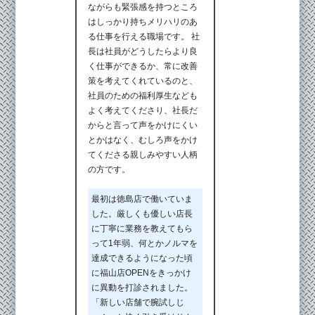
ながらも緊張感を持つところ
はしっかり持ちメリハリのあ
る仕事を行える職場です。 社
長は社員がどうしたらより良
く仕事ができるか、常に改善
策を考えてくれているのと、
社員のための福利厚生なども
よく考えてくださり、社長だ
からと言って声をかけにくい
とかはなく、むしろ声をかけ
てくださる親しみやすい人柄
の方です。
最初は徳島店で働いていま
した。厳しくも優しい店長
に丁寧に業務を教えてもら
って1年弱、何とかノルマを
達成できるようになった頃
に福山店OPENをきっかけ
に異動を打診されました。
「新しい店舗で腕試しじ