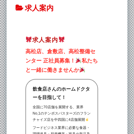
求人案内
求人案内
高松店、倉敷店、高松整備セ
ンター 正社員募集！
私たち
と一緒に働きませんか
飲食店さんのホームドクタ
ーを目指して！
全国に
70
店舗を展開する、業界
No,1
のテンポスバスターズのフラン
チャイズ店を中四国に
4
店舗展開
フードビジネス業界に必要な食器・