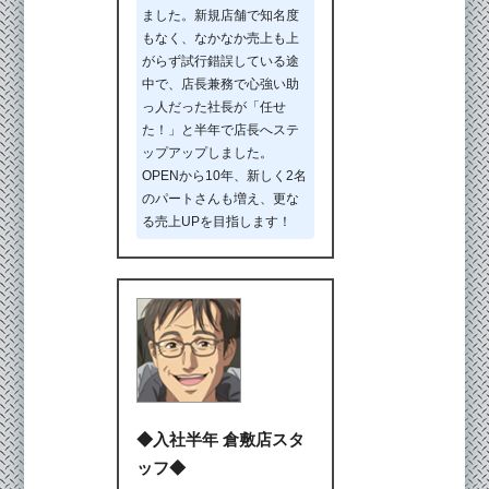
ました。新規店舗で知名度
もなく、なかなか売上も上
がらず試行錯誤している途
中で、店長兼務で心強い助
っ人だった社長が「任せ
た！」と半年で店長へステ
ップアップしました。
OPENから10年、新しく2名
のパートさんも増え、更な
る売上UPを目指します！
◆入社半年 倉敷店スタ
ッフ◆