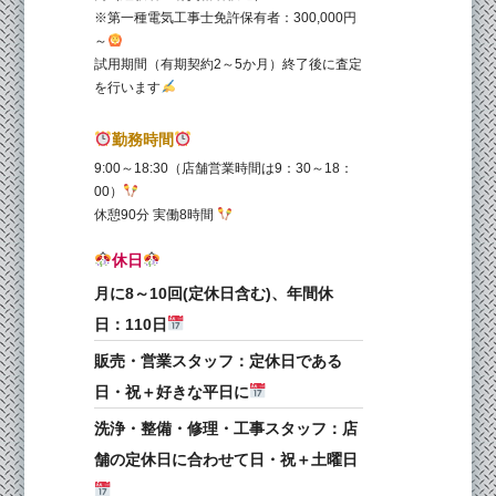
※第一種電気工事士免許保有者：300,000円
～
試用期間（有期契約2～5か月）終了後に査定
を行います
勤務時間
9:00～18:30（店舗営業時間は9：30～18：
00）
休憩90分 実働8時間
休日
月に
8
～
10
回
(
定休日含む
)
、年間休
日：
110
日
販売・営業スタッフ：定休日である
日・祝＋好きな平日に
洗浄・整備・修理・工事スタッフ：店
舗の定休日に合わせて日・祝＋土曜日