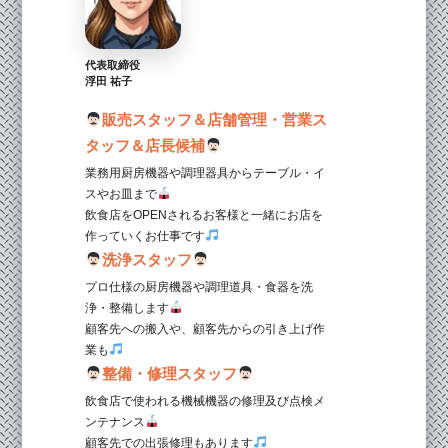
代表取締役
浮田 祐子
販売スタッフ＆店舗管理・営業ス
タッフ＆店長候補
業務用厨房機器や調理器具からテーブル・イ
スやお皿まで
飲食店をOPENされるお客様と一緒にお店を
作っていくお仕事です
洗浄スタッフ
プロ仕様の厨房機器や調理道具・食器を洗
浄・整備します
顧客先への搬入や、顧客先からの引き上げ作
業も
整備・修理スタッフ
飲食店で使われる機械機器の修理及び点検メ
ンテナンス
顧客先での出張修理もあります