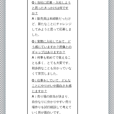
Q：
当社に応募・入社しよう
と思ったきっかけは何です
か？
A：
販売員は未経験だったけ
ど、新たなことにチャレンジ
してみようと思って応募しま
した。
Q：
実際に入社してみて、ど
う感じていますか？想像との
ギャップはありますか？
A：
何事も初めてで覚えるこ
とも多く、とても大変です。
初歩的なことも分かっていな
くて苦労しました。
Q：
仕事をしていて、どんな
ことにやりがいや面白さを感
じますか？
A：
売り場の担当が決まり、
自分なりに分かりやすい売り
場作りを試行錯誤して考えて
いく所が面白いです。