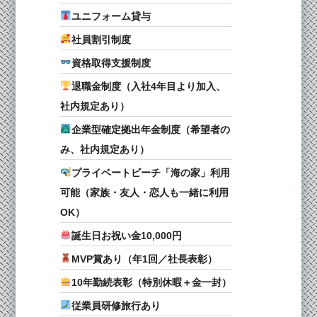
ユニフォーム貸与
社員割引制度
資格取得支援制度
退職金制度（入社4年目より加入、
社内規定あり）
企業型確定拠出年金制度（希望者の
み、社内規定あり）
プライベートビーチ「海の家」利用
可能（家族・友人・恋人も一緒に利用
OK）
誕生日お祝い金10,000円
MVP賞あり（年1回／社長表彰）
10年勤続表彰（特別休暇＋金一封）
従業員研修旅行あり