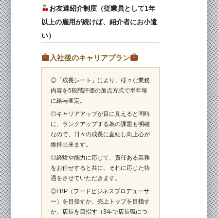
お友達紹介制度（従業員として1年
以上の雇用が続けば、紹介者にお小遣
い）
入社後のキャリアプラン
◎「成長シート」により、様々な業務
内容を5段階評価の加点方式で半年毎
に給与査定。
◎キャリアアップが目に見えると同時
に、ランクアップする為の課題も明確
なので、日々の成長に直結し向上心が
維持出来ます。
◎経験や能力に応じて、責任ある業務
をお任せすると共に、それに応じた待
遇をさせていただきます。
◎FBP（フードビジネスプロデューサ
ー）を目指すか、売上トップを目指す
か、店長を目指す（3年で店長職につ