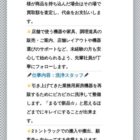
様が商品を持ち込んだ場合はその場で
買取額を査定し、代金をお支払いしま
す。
️店舗で使う機器や家具、調理道具の
販売・ご案内、店舗レイアウトや機器
選びのサポートなど、未経験の方も安
心して始められるよう、先輩社員が丁
寧にフォローします。
仕事内容：洗浄スタッフ
️引き上げてきた業務用厨房機器を再
販するためにピカピカに洗浄して整備
します。「まるで新品☆」と思えるほ
どまでにキレイにすることが出来ま
す。
️2トントラックでの搬入や搬出、顧
客先へ向かってする作業もあります。