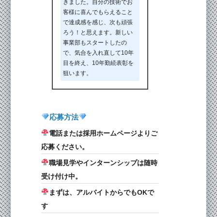
きました。自分の技術でお
客様に喜んでもらえること
で達成感を感じ、次も頑張
ろう！と思えます。新しい
事業部もスタートしたの
で、気合を入れ直して10年
目を終え、10年勤続表彰を
狙います。
応募方法
電話または採用ホームページよりご
応募ください。
職場見学やインターンシップは随時
受け付け中。
まずは、アルバイトからでもOKで
す