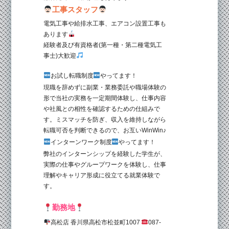
工事スタッフ
電気工事や給排水工事、エアコン設置工事も
あります
経験者及び有資格者(第一種・第二種電気工
事士)大歓迎
お試し転職制度
やってます！
現職を辞めずに副業・業務委託や職場体験の
形で当社の実務を一定期間体験し、仕事内容
や社風との相性を確認するための仕組みで
す。ミスマッチを防ぎ、収入を維持しながら
転職可否を判断できるので、お互い
WinWin
♪
インターンワーク制度
やってます！
弊社のインターンシップを経験した学生が、
実際の仕事やグループワークを体験し、仕事
理解やキャリア形成に役立てる就業体験で
す。
勤務地
高松店 香川県高松市松並町1007
087-