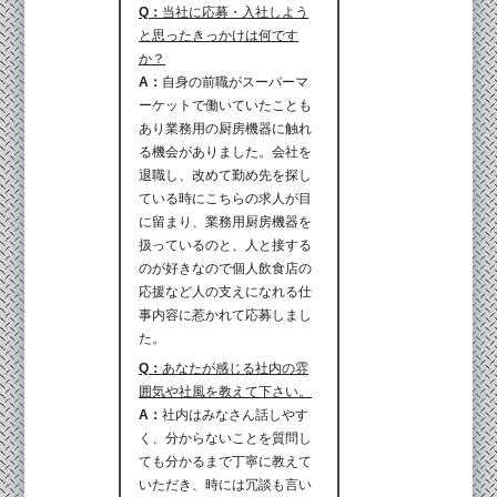
Q：
当社に応募・入社しよう
と思ったきっかけは何です
か？
A：
自身の前職がスーパーマ
ーケットで働いていたことも
あり業務用の厨房機器に触れ
る機会がありました。会社を
退職し、改めて勤め先を探し
ている時にこちらの求人が目
に留まり、業務用厨房機器を
扱っているのと、人と接する
のが好きなので個人飲食店の
応援など人の支えになれる仕
事内容に惹かれて応募しまし
た。
Q：
あなたが感じる社内の雰
囲気や社風を教えて下さい。
A：
社内はみなさん話しやす
く、分からないことを質問し
ても分かるまで丁寧に教えて
いただき、時には冗談も言い