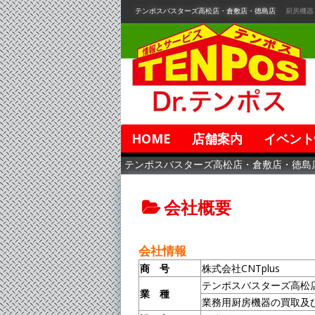
コ
テンポスバスターズ高松店・倉敷店・徳島店
厨房機器
ン
テ
ン
ツ
へ
移
動
HOME
店舗案内
イベント
テンポスバスターズ高松店・倉敷店・徳島
会社概要
会社情報
商 号
株式会社CNTplus
テンポスバスターズ高松
業 種
業務用厨房機器の買取及