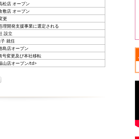
高松店 オープン
倉敷店 オープン
変更
処理開発支援事業に選定される
社 設立
祐子 就任
徳島店オープン
sに商号変更及び本社移転
山店オープン/td>