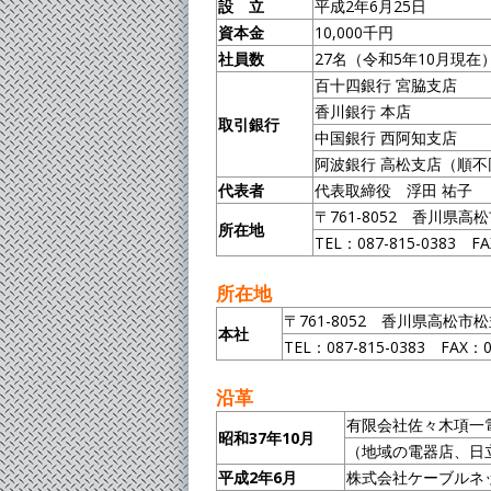
設 立
平成2年6月25日
資本金
10,000千円
社員数
27名（令和5年10月現在
百十四銀行 宮脇支店
香川銀行 本店
取引銀行
中国銀行 西阿知支店
阿波銀行 高松支店（順不
代表者
代表取締役 浮田 祐子
〒761-8052 香川県高
所在地
TEL：087-815-0383 FA
所在地
〒761-8052 香川県高松市松
本社
TEL：087-815-0383 FAX：0
沿革
有限会社佐々木項一
昭和37年10月
（地域の電器店、日
平成2年6月
株式会社ケーブルネ