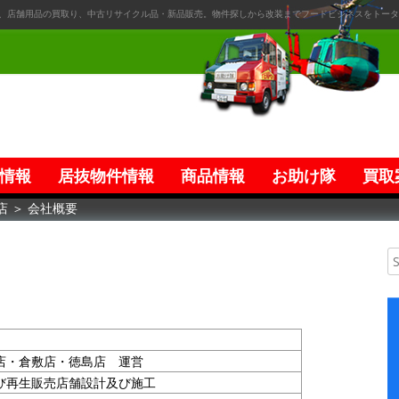
、店舗用品の買取り、中古リサイクル品・新品販売。物件探しから改装までフードビジネスをトータ
情報
居抜物件情報
商品情報
お助け隊
買取
店
＞
会社概要
店・倉敷店・徳島店 運営
び再生販売店舗設計及び施工