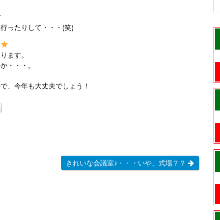
す
行ったりして・・・(笑)
た
あります。
のか・・・。
ので、今年も大丈夫でしょう！
きれいな会議室♪・・・いや、式場？？