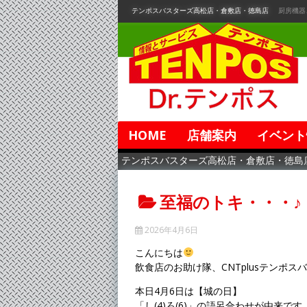
コ
テンポスバスターズ高松店・倉敷店・徳島店
厨房機器
ン
テ
ン
ツ
へ
移
動
HOME
店舗案内
イベント
テンポスバスターズ高松店・倉敷店・徳島
至福のトキ・・・♪
2026年4月6日
こんにちは
飲食店のお助け隊、CNTplusテンポス
本日4月6日は【城の日】
「し(4)ろ(6)」の語呂合わせが由来です