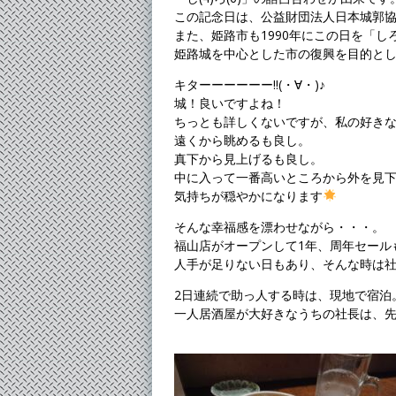
この記念日は、公益財団法人日本城郭協
また、姫路市も1990年にこの日を「し
姫路城を中心とした市の復興を目的と
キターーーーーー!!(・∀・)♪
城！良いですよね！
ちっとも詳しくないですが、私の好き
遠くから眺めるも良し。
真下から見上げるも良し。
中に入って一番高いところから外を見
気持ちが穏やかになります
そんな幸福感を漂わせながら・・・。
福山店がオープンして1年、周年セール
人手が足りない日もあり、そんな時は
2日連続で助っ人する時は、現地で宿泊
一人居酒屋が大好きなうちの社長は、先