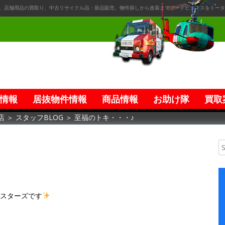
、店舗用品の買取り、中古リサイクル品・新品販売。物件探しから改装までフードビジネスをトータ
情報
居抜物件情報
商品情報
お助け隊
買取
店
＞
スタッフBLOG
＞
至福のトキ・・・♪
バスターズです
。