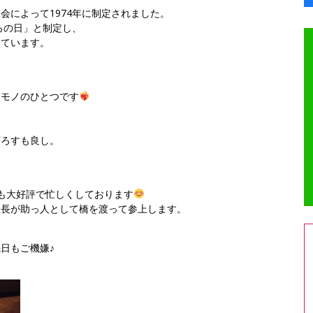
会によって1974年に制定されました。
ろの日」と制定し、
しています。
なモノのひとつです
下ろすも良し。
も大好評で忙しくしております
社長が助っ人として橋を渡って参上します。
。
日もご機嫌♪