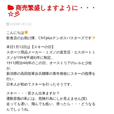
商売繁盛しますように・・・
☆彡
2026年1月12日
こんにちは
飲食店のお助け隊、CNTplusテンポスバスターズです
本日1月12日は【スキーの日】
スポーツ用品メーカー・ミズノの直営店・エスポートミ
ズノが1994(平成6)年に制定。
1911(明治44)年のこの日、オーストリアのレルヒ少佐
が、
新潟県の高田陸軍歩兵聯隊の青年将校にスキーの指導を
行い、
日本人が初めてスキーを行ったそうです。
スキー・・・皆さん出来ますか？
運動音痴の私には、危険行為にしか見えません(笑)
走っても遅い、飛んでも低い、滑ったら・・・どうなる
んでしょうね。