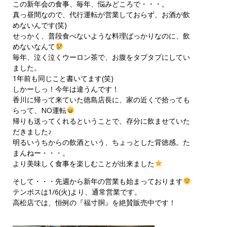
この新年会の食事、毎年、悩みどころで・・・。
真っ昼間なので、代行運転が営業しておらず、お酒が飲
めないんです(笑)
せっかく、普段食べないような料理ばっかりなのに、飲
めないなんて
毎年、泣く泣くウーロン茶で、お腹をタプタプにしてい
ました。
1年前も同じこと書いてます(笑)
しかーしっ！今年は違うんです！
香川に帰って来ていた徳島店長に、家の近くで拾っても
らって、NO運転
帰りも送ってくれるということで、存分に飲ませていた
だきました♪
明るいうちからの飲酒という、ちょっとした背徳感。た
まんねー・・・。
より美味しく食事を楽しむことが出来ました
そして・・・先週から新年の営業も始まっております
テンポスは1/6(火)より、通常営業です。
高松店では、恒例の『福寸胴』を絶賛販売中です！