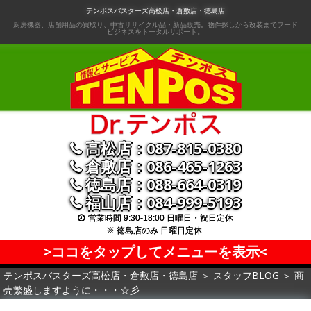
コ
テンポスバスターズ高松店・倉敷店・徳島店
ン
厨房機器、店舗用品の買取り、中古リサイクル品・新品販売。物件探しから改装までフード
ビジネスをトータルサポート。
テ
ン
ツ
へ
移
動
高松店：087-815-0380
倉敷店：086-465-1263
徳島店：088-664-0319
福山店：084-999-5193
営業時間 9:30-18:00 日曜日・祝日定休
※ 徳島店のみ 日曜日定休
>ココをタップしてメニューを表示<
テンポスバスターズ高松店・倉敷店・徳島店
＞
スタッフBLOG
＞
商
売繁盛しますように・・・☆彡