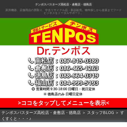
コ
テンポスバスターズ高松店・倉敷店・徳島店
ン
厨房機器、店舗用品の買取り、中古リサイクル品・新品販売。物件探しから改装までフード
ビジネスをトータルサポート。
テ
ン
ツ
へ
移
動
高松店：087-815-0380
倉敷店：086-465-1263
徳島店：088-664-0319
福山店：084-999-5193
営業時間 9:30-18:00 日曜日・祝日定休
※ 徳島店のみ 日曜日定休
>ココをタップしてメニューを表示<
テンポスバスターズ高松店・倉敷店・徳島店
＞
スタッフBLOG
＞
す
くすくと・・・♪