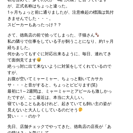
が、正式名称はちょっと違った。
1ヶ月ちょっと前に通りましたが、注意喚起の標識は気付
きませんでした・・・。
スピーカーもあったっけ？？
さて、徳島店の前で拾ってしまった、子猫さん
私の隣りで仕事をしている子が飼うことになり、約1ヶ月
経ちました。
何かあってもすぐに対応出来るように、毎日、連れてき
て面倒見てます
絶っっ対に出て来ないように対策をしてくれているので
すが、
お腹が空いてミャーミャー、ちょっと動いてカサカ
サ・・・と音がすると、ちょっとビビります(笑)
最初に1～2週間は、ミャーミャーとアピールも激しかっ
たですが、ここ最近は、本当に大人しい。
寝ていることもあるけれど、起きていても飼い主の姿が
見えないと大人しくしているのだそう
賢い・・・のか？
先日、店舗チェックでやってきた、徳島店の店長が「あ
の猫は？」と気にして、