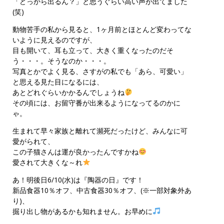
「どっから出るん？」と思うぐらい高い声が出てました
(笑)
動物苦手の私から見ると、1ヶ月前とほとんど変わってな
いように見えるのですが、
目も開いて、耳も立って、大きく重くなったのだそ
う・・・。そうなのか・・・。
写真とかでよく見る、さすがの私でも「あら、可愛い」
と思える見た目になるには、
あとどれぐらいかかるんでしょうね
その頃には、お留守番が出来るようになってるのかに
ゃ。
生まれて早々家族と離れて瀕死だったけど、みんなに可
愛がられて、
この子猫さんは運が良かったんですかね
愛されて大きくな～れ
あ！明後日6/10(水)は『陶器の日』です！
新品食器10％オフ、中古食器30％オフ、(※一部対象外あ
り)、
掘り出し物があるかも知れません。お早めに