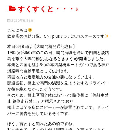
すくすくと・・・♪
2026年6月8日
こんにちは
飲食店のお助け隊、CNTplusテンポスバスターズです
本日6月8日は【大鳴門橋開通記念日】
1985(昭和60)年のこの日、鳴門海峡を跨いで四国と淡路
島を繋ぐ大鳴門橋(おおなるときょう)が開通しました。
本州と四国を結ぶ3つの本四架橋ルートの1つである神戸
淡路鳴門自動車道として供用され、
四国地方と近畿地方の交通の要になっています。
開通当初、橋上で鳴門の渦潮を見ようとするドライバー
が後を絶たなかったそうです。
そのため、橋上区間全体にわたって路側帯に「停駐車禁
止 路側走行禁止」と標示されており、
橋上には至る所にスピーカーが設置されていて、ドライ
バーに警告を発しているそうです。
ほう、言わずと知れたあの橋ですね。
私も含めて、多くの人が「鳴門大橋」と言っています