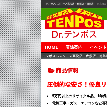
コ
テンポスバスターズ高松店・倉敷店・徳島店
厨房機器
ン
テ
ン
ツ
へ
移
動
HOME
店舗案内
イベント
テンポスバスターズ高松店・倉敷店・徳島
商品情報
圧倒的な安さ！優良リ
5万円以上のリサイクル品、1年
電気工事・ガス・エアコンなど専