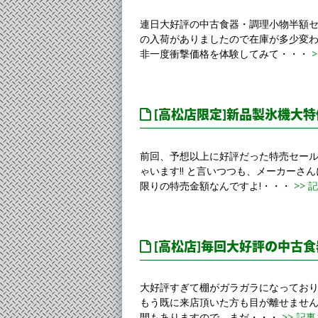
連日大好評の中古食器・調理小物半額セ
の入荷がありましたので在庫が多少変わ
非一度衝撃価格を体験してみて・・・
>
[高松店限定]新品製氷機大特
前回、予想以上に好評だった特売セール
ゃいます!! と言いつつも、メーカー
限りの特売金額なんですよ!・・・
>> 
[高松店]毎回大好評の中古食
大好評すぎて棚がガラガラになっており
もう既に来店頂いた方も目が離せませんよ
間もありますので、まだ・・・
>> 記