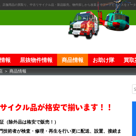
、店舗用品の買取り、中古リサイクル品・新品販売。物件探しから改装までフードビジネスをトータ
情報
居抜物件情報
商品情報
お助け隊
買取
店
＞
商品情報
サイクル品が格安で揃います！！
保証（除外品は格安で販売！）
門技術者が検査・修理・再生を行い更に配送、設置、接続ま