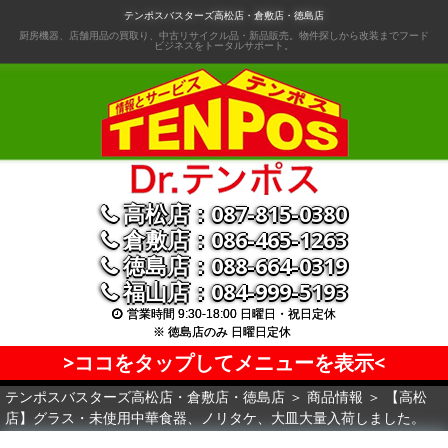
コ
テンポスバスターズ高松店・倉敷店・徳島店
ン
厨房機器、店舗用品の買取り、中古リサイクル品・新品販売。物件探しから改装までフード
ビジネスをトータルサポート。
テ
ン
ツ
へ
移
動
高松店：087-815-0380
倉敷店：086-465-1263
徳島店：088-664-0319
福山店：084-999-5193
営業時間 9:30-18:00 日曜日・祝日定休
※ 徳島店のみ 日曜日定休
>ココをタップしてメニューを表示<
テンポスバスターズ高松店・倉敷店・徳島店
＞
商品情報
＞
【高松
店】グラス・未使用中華食器、ノリタケ、大皿大量入荷しました。