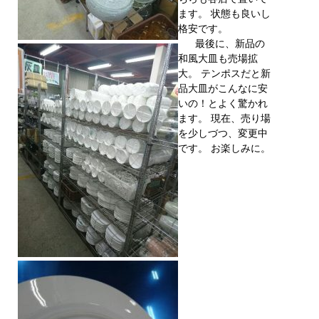
ます。 状態も良いし
格安です。
最後に、新品の
和風大皿も売場拡
大。 テンポスだと新
品大皿がこんなに安
いの！とよく驚かれ
ます。 現在、売り場
を少しづつ、変更中
です。 お楽しみに。