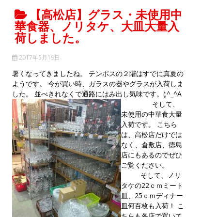
【高松店】グラス・未使用中
華食器、ノリタケ、大皿大量入
荷しました。
2017年5月19日
暑くなってきましたね。 テンポスの２階はすでに真夏の
ようです。 今が買い時、ガラスの器やグラスが入荷しま
した。 並べきれなくで通路にはみ出し気味です。(;^_^A
そして、
未使用の中華食大量
入荷です。 こちら
は、高松店だけでは
なく、倉敷店、徳島
店にもあるのでぜひ
ご覧ください。
そして、ノリ
タケの22ｃｍミート
皿、25ｃｍディナー
皿何百枚も入荷！ こ
ちらも各店で置いて