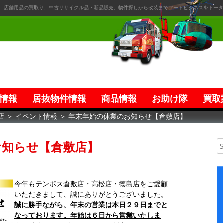
、店舗用品の買取り、中古リサイクル品・新品販売。物件探しから改装までフードビジネスをトータ
情報
居抜物件情報
商品情報
お助け隊
買取
店
＞
イベント情報
＞
年末年始の休業のお知らせ【倉敷店】
お知らせ【倉敷店】
今年もテンポス倉敷店・高松店・徳島店をご愛顧
いただきまして、誠にありがとうございました。
誠に勝手ながら、年末の営業は本日２９日までと
なっております。年始は６日から営業いたしま