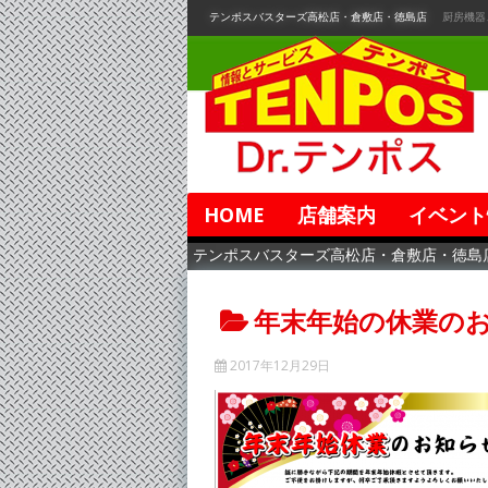
コ
テンポスバスターズ高松店・倉敷店・徳島店
厨房機器
ン
テ
ン
ツ
へ
移
動
HOME
店舗案内
イベント
テンポスバスターズ高松店・倉敷店・徳島
年末年始の休業の
2017年12月29日