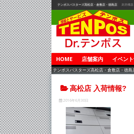
コ
テンポスバスターズ高松店・倉敷店・徳島店
厨房機器
ン
テ
ン
ツ
へ
移
動
HOME
店舗案内
イベント
テンポスバスターズ高松店・倉敷店・徳島
高松店 入荷情報?
2016年6月30日