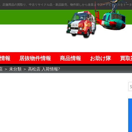
、店舗用品の買取り、中古リサイクル品・新品販売。物件探しから改装までフードビジネスをトータ
情報
居抜物件情報
商品情報
お助け隊
買取
店
＞
未分類
＞
高松店 入荷情報?