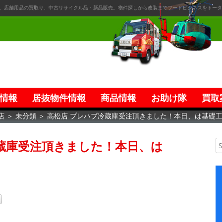
、店舗用品の買取り、中古リサイクル品・新品販売。物件探しから改装までフードビジネスをトータ
情報
居抜物件情報
商品情報
お助け隊
買取
店
＞
未分類
＞
高松店 プレハブ冷蔵庫受注頂きました！本日、は基礎
蔵庫受注頂きました！本日、は