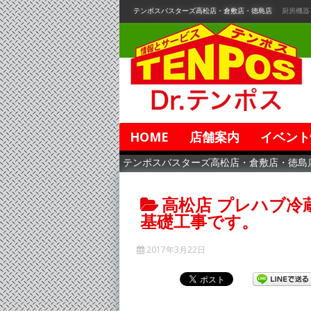
コ
テンポスバスターズ高松店・倉敷店・徳島店
厨房機器
ン
テ
ン
ツ
へ
移
動
HOME
店舗案内
イベント
テンポスバスターズ高松店・倉敷店・徳島
高松店 プレハブ冷
基礎工事です。
2017年3月22日