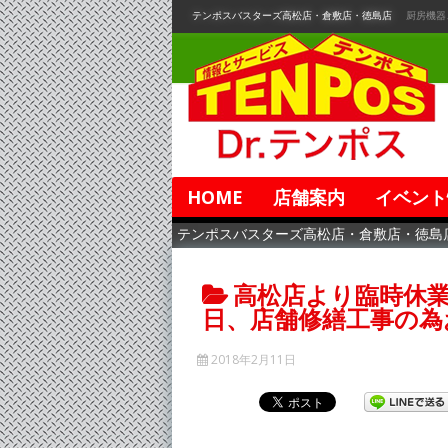
コ
テンポスバスターズ高松店・倉敷店・徳島店
厨房機器
ン
テ
ン
ツ
へ
移
動
HOME
店舗案内
イベント
テンポスバスターズ高松店・倉敷店・徳島
高松店より臨時休業
日、店舗修繕工事の為
2018年2月11日