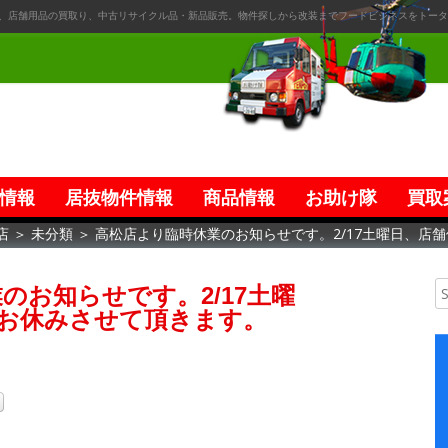
、店舗用品の買取り、中古リサイクル品・新品販売。物件探しから改装までフードビジネスをトータ
情報
居抜物件情報
商品情報
お助け隊
買取
店
＞
未分類
＞
高松店より臨時休業のお知らせです。2/17土曜日、店
のお知らせです。2/17土曜
お休みさせて頂きます。