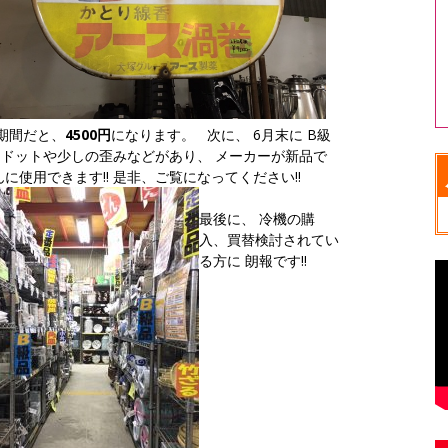
期間だと、
4500円
になります。 次に、 6月末に B級
はドットや少しの歪みなどがあり、 メーカーが新品で
に使用できます!! 是非、ご覧になってください!!
最後に、 冷機の購
入、買替検討されてい
る方に 朗報です!!