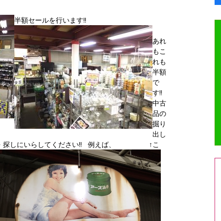
半額セールを行います!!
あれ
もこ
れも
半額
で
す!!
中古
品の
掘り
出し
 探しにいらしてください!! 例えば、
↑こ