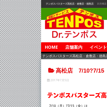
コ
テンポスバスターズ高松店・倉敷店・徳島店
厨房機器
ン
テ
ン
ツ
へ
移
動
HOME
店舗案内
イベント
テンポスバスターズ高松店・倉敷店・徳島
高松店 7/10?7
2017年7月5日
テンポスバスターズ高
7/10（月）?7/15（金）は