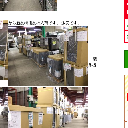
から新品特価品の入荷です。 激安です。
製
氷機