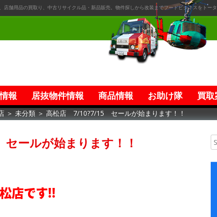
、店舗用品の買取り、中古リサイクル品・新品販売。物件探しから改装までフードビジネスをトータ
情報
居抜物件情報
商品情報
お助け隊
買取
店
＞
未分類
＞
高松店 7/10?7/15 セールが始まります！！
/15 セールが始まります！！
松店です!!