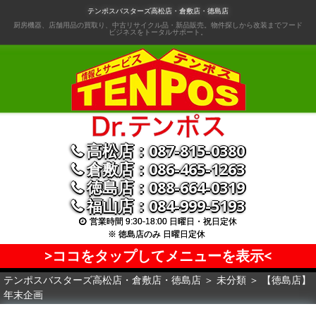
コ
テンポスバスターズ高松店・倉敷店・徳島店
ン
厨房機器、店舗用品の買取り、中古リサイクル品・新品販売。物件探しから改装までフード
ビジネスをトータルサポート。
テ
ン
ツ
へ
移
動
高松店：087-815-0380
倉敷店：086-465-1263
徳島店：088-664-0319
福山店：084-999-5193
営業時間 9:30-18:00 日曜日・祝日定休
※ 徳島店のみ 日曜日定休
>ココをタップしてメニューを表示<
テンポスバスターズ高松店・倉敷店・徳島店
＞
未分類
＞
【徳島店】
年末企画