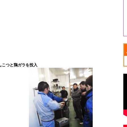
んこつと
鶏ガラを投入