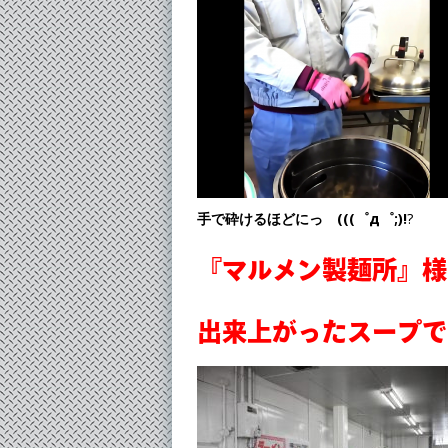
手で砕けるほどにっ (((゜д゜;)!
?
『マルメン製麺所』様
出来上がったスープで