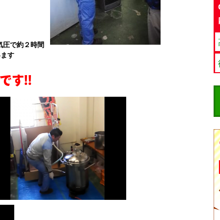
気圧で約２時間
います
す!!