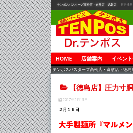
コ
テンポスバスターズ高松店・倉敷店・徳島店
厨房機器
ン
テ
ン
ツ
へ
移
動
HOME
店舗案内
イベント
テンポスバスターズ高松店・倉敷店・徳島
【徳島店】圧力寸
2017年2月15日
２月１５日
大手製麺所『マルメン