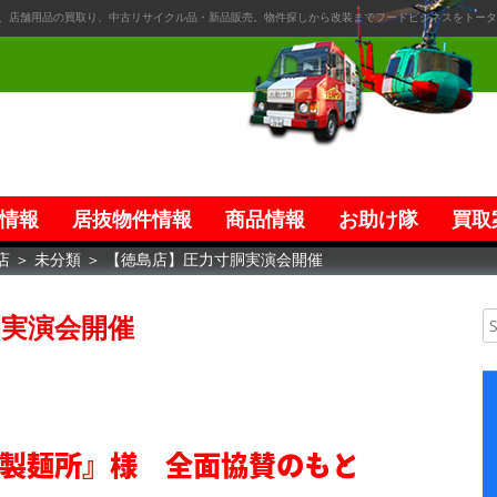
、店舗用品の買取り、中古リサイクル品・新品販売。物件探しから改装までフードビジネスをトータ
情報
居抜物件情報
商品情報
お助け隊
買取
店
＞
未分類
＞
【徳島店】圧力寸胴実演会開催
胴実演会開催
製麺所』様 全面協賛のもと