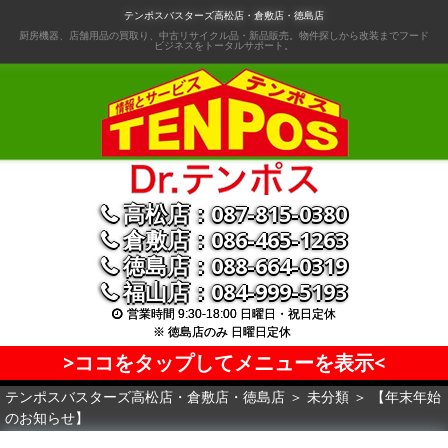
コ
テンポスバスターズ高松店・倉敷店・徳島店
ン
厨房機器、店舗用品の買取り、中古リサイクル品・新品販売。物件探しから改装までフード
ビジネスをトータルサポート。
テ
ン
ツ
へ
移
動
高松店：087-815-0380
倉敷店：086-465-1263
徳島店：088-664-0319
福山店：084-999-5193
営業時間 9:30-18:00 日曜日・祝日定休
※ 徳島店のみ 日曜日定休
>ココをタップしてメニューを表示<
テンポスバスターズ高松店・倉敷店・徳島店
＞
未分類
＞
【年末年始
のお知らせ】