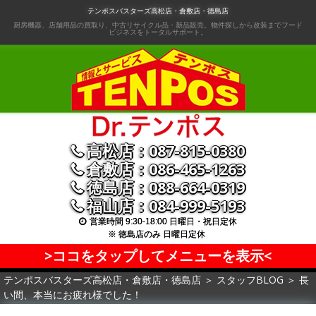
コ
テンポスバスターズ高松店・倉敷店・徳島店
ン
厨房機器、店舗用品の買取り、中古リサイクル品・新品販売。物件探しから改装までフード
ビジネスをトータルサポート。
テ
ン
ツ
へ
移
動
高松店：087-815-0380
倉敷店：086-465-1263
徳島店：088-664-0319
福山店：084-999-5193
営業時間 9:30-18:00 日曜日・祝日定休
※ 徳島店のみ 日曜日定休
>ココをタップしてメニューを表示<
テンポスバスターズ高松店・倉敷店・徳島店
＞
スタッフBLOG
＞
長
い間、本当にお疲れ様でした！