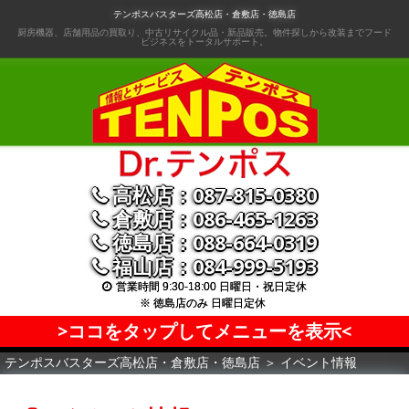
コ
テンポスバスターズ高松店・倉敷店・徳島店
ン
厨房機器、店舗用品の買取り、中古リサイクル品・新品販売。物件探しから改装までフード
ビジネスをトータルサポート。
テ
ン
ツ
へ
移
動
高松店：087-815-0380
倉敷店：086-465-1263
徳島店：088-664-0319
福山店：084-999-5193
営業時間 9:30-18:00 日曜日・祝日定休
※ 徳島店のみ 日曜日定休
>ココをタップしてメニューを表示<
テンポスバスターズ高松店・倉敷店・徳島店
＞
イベント情報