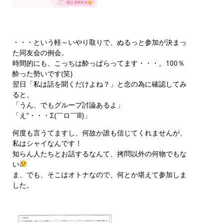
・・・という軽～いやり取りで、ぬるっと参加が決まっ
た同友会の例会。
時間的にも、こっちは酔っぱらってます・・・。100％
酔った勢いです(笑)
翌日「私は話を聞くだけよね？」と念の為に確認してみ
ると、
「うん、でもグループ討論あるよ」
「え”・・・Σ(￣ロ￣lll)」
何度も言うてますし、何故か誰も信じてくれませんが、
私はシャイなんです！
知らん人たちとお話するなんて、拷問以外の何物でもな
い
ま、でも、そこはオトナなので、何とか堪えて参加しま
した。