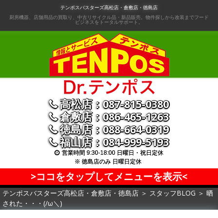
コ
テンポスバスターズ高松店・倉敷店・徳島店
ン
厨房機器、店舗用品の買取り、中古リサイクル品・新品販売。物件探しから改装までフード
ビジネスをトータルサポート。
テ
ン
ツ
へ
移
動
高松店：087-815-0380
倉敷店：086-465-1263
徳島店：088-664-0319
福山店：084-999-5193
営業時間 9:30-18:00 日曜日・祝日定休
※ 徳島店のみ 日曜日定休
>ココをタップしてメニューを表示<
テンポスバスターズ高松店・倉敷店・徳島店
＞
スタッフBLOG
＞
晒
された・・・(/ω＼)