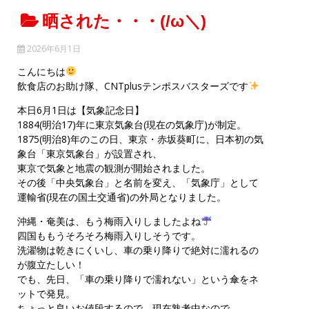
晒された・・・(/ω＼)
2026年6月1日
こんにちは
飲食店のお助け隊、CNTplusテンポスバスターズです
本日6月1日は【気象記念日】
1884(明治17)年に東京気象台(現在の気象庁)が制定。
1875(明治8)年のこの日、東京・赤坂葵町に、日本初の気
象台「東京気象台」が設置され、
東京で気象と地震の観測が開始されました。
その後「中央気象台」と名前を変え、「気象庁」として
運輸省(現在の国土交通省)の外局となりました。
沖縄・奄美は、もう梅雨入りしましたよね
四国ももうそろそろ梅雨入りしそうです。
洗濯物は乾きにくいし、車の乗り降りで絶対に濡れるの
が腹立たしい！
でも、先日、「車の乗り降りで濡れない」という傘をネ
ットで発見。
ちょっと良いお値段するので、現在熟考中なので