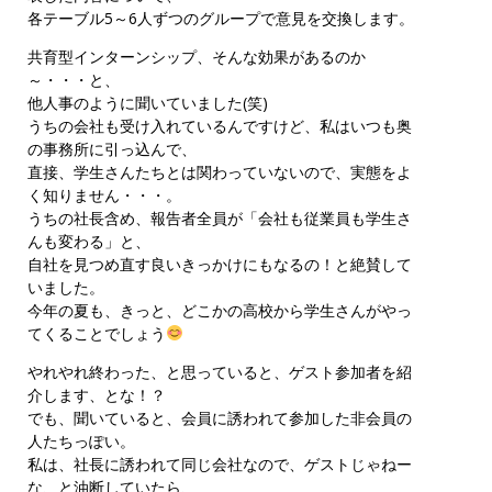
各テーブル5～6人ずつのグループで意見を交換します。
共育型インターンシップ、そんな効果があるのか
～・・・と、
他人事のように聞いていました(笑)
うちの会社も受け入れているんですけど、私はいつも奥
の事務所に引っ込んで、
直接、学生さんたちとは関わっていないので、実態をよ
く知りません・・・。
うちの社長含め、報告者全員が「会社も従業員も学生さ
んも変わる」と、
自社を見つめ直す良いきっかけにもなるの！と絶賛して
いました。
今年の夏も、きっと、どこかの高校から学生さんがやっ
てくることでしょう
やれやれ終わった、と思っていると、ゲスト参加者を紹
介します、とな！？
でも、聞いていると、会員に誘われて参加した非会員の
人たちっぽい。
私は、社長に誘われて同じ会社なので、ゲストじゃねー
な、と油断していたら、