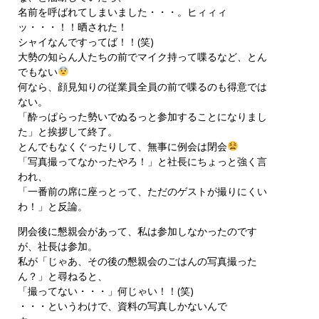
名前を呼ばれてしまいました・・・。ヒィィィ
ッ・・・！！晒された！
シャイなんですってば！！(笑)
大勢の知らん人たちの前でマイク持って喋るなど、とん
でもない
何なら、顔見知りの従業員全員の前で喋るのも得意では
ない。
「酔っぱらった勢いでぬるっと参加することになりまし
た」と挨拶して終了。
とんでもなくぐったりして、無事に例会は閉会
「写真撮ってなかったやろ！」と社長にちょっと強く言
われ、
「一番前の席に座っとって、ただのゲストが撮りにくい
わ！」と反論。
閉会後に懇親会があって、私は参加しなかったのです
が、社長は参加。
私が「じゃあ、その後の懇親会のごはんの写真撮った
ん？」と尋ねると、
「撮ってない・・・」何じゃい！！(笑)
・・・というわけで、資料の写真しかないんで