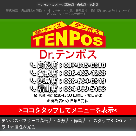
コ
テンポスバスターズ高松店・倉敷店・徳島店
ン
厨房機器、店舗用品の買取り、中古リサイクル品・新品販売。物件探しから改装までフード
ビジネスをトータルサポート。
テ
ン
ツ
へ
移
動
高松店：087-815-0380
倉敷店：086-465-1263
徳島店：088-664-0319
福山店：084-999-5193
営業時間 9:30-18:00 日曜日・祝日定休
※ 徳島店のみ 日曜日定休
>ココをタップしてメニューを表示<
テンポスバスターズ高松店・倉敷店・徳島店
＞
スタッフBLOG
＞
キ
ラリ☆個性が光る