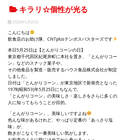
キラリ☆個性が光る
2026年5月25日
こんにちは
飲食店のお助け隊、CNTplusテンポスバスターズです
本日5月25日は【とんがりコーンの日】
東京都千代田区紀尾井町に本社を置き、「とんがりコー
ン」などのスナック菓子や、
その他食品を製造・販売するハウス食品株式会社が制定
しました。
日付は「とんがりコーン」が東京地区で新発売となった
1978(昭和53)年5月25日にちなんで。
「とんがりコーン」の美味しさ・楽しさをさらに多くの
人に知ってもらうことが目的。
「とんがりコーン」、美味しいですよね
色んな味があるけれど、やっぱり定番の「あっさり塩
味」が、
飽きがこなくて一番美味しい気がします。
お約束のように指にはめてから食べる・・・。