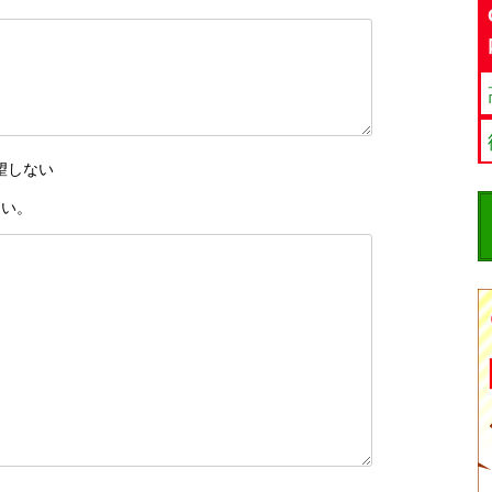
望しない
さい。