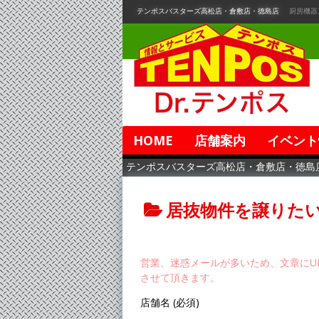
コ
テンポスバスターズ高松店・倉敷店・徳島店
厨房機器
ン
テ
ン
ツ
へ
移
動
HOME
店舗案内
イベント
テンポスバスターズ高松店・倉敷店・徳島
居抜物件を譲りた
営業、迷惑メールが多いため、文章にU
させて頂きます。
店舗名 (必須)