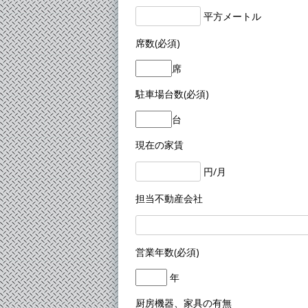
平方メートル
席数(必須)
席
駐車場台数(必須)
台
現在の家賃
円/月
担当不動産会社
営業年数(必須)
年
厨房機器、家具の有無