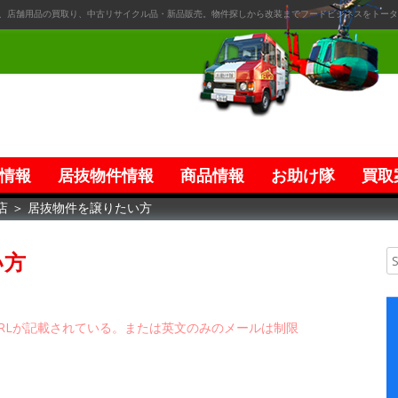
、店舗用品の買取り、中古リサイクル品・新品販売。物件探しから改装までフードビジネスをトータ
情報
居抜物件情報
商品情報
お助け隊
買取
店
＞
居抜物件を譲りたい方
い方
RLが記載されている。または英文のみのメールは制限