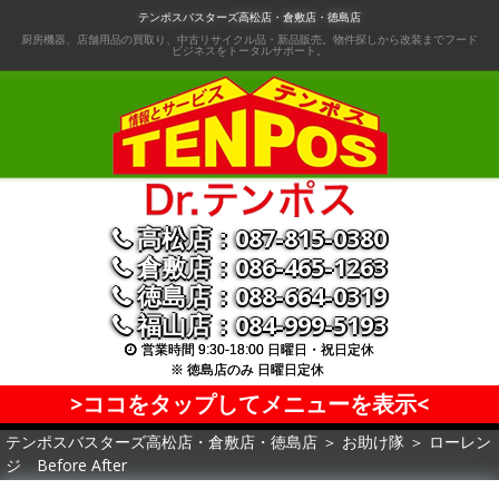
コ
テンポスバスターズ高松店・倉敷店・徳島店
ン
厨房機器、店舗用品の買取り、中古リサイクル品・新品販売。物件探しから改装までフード
ビジネスをトータルサポート。
テ
ン
ツ
へ
移
動
高松店：087-815-0380
倉敷店：086-465-1263
徳島店：088-664-0319
福山店：084-999-5193
営業時間 9:30-18:00 日曜日・祝日定休
※ 徳島店のみ 日曜日定休
>ココをタップしてメニューを表示<
テンポスバスターズ高松店・倉敷店・徳島店
＞
お助け隊
＞
ローレン
ジ Before After