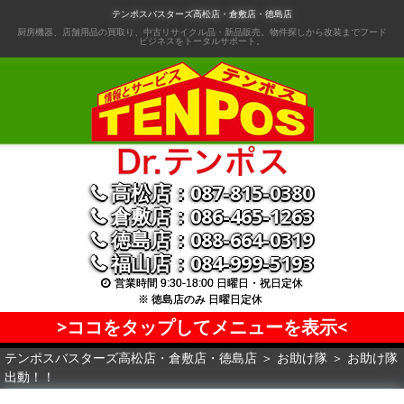
コ
テンポスバスターズ高松店・倉敷店・徳島店
ン
厨房機器、店舗用品の買取り、中古リサイクル品・新品販売。物件探しから改装までフード
ビジネスをトータルサポート。
テ
ン
ツ
へ
移
動
高松店：087-815-0380
倉敷店：086-465-1263
徳島店：088-664-0319
福山店：084-999-5193
営業時間 9:30-18:00 日曜日・祝日定休
※ 徳島店のみ 日曜日定休
>ココをタップしてメニューを表示<
テンポスバスターズ高松店・倉敷店・徳島店
＞
お助け隊
＞
お助け隊
出動！！