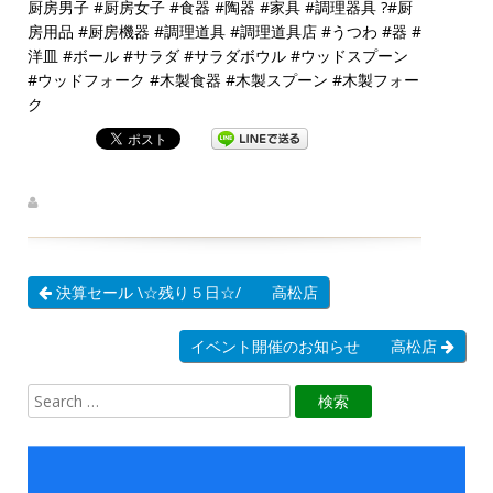
#
#
#
#
#
?#
厨房男子
厨房女子
食器
陶器
家具
調理器具
厨
#
#
#
#
#
#
房用品
厨房機器
調理道具
調理道具店
うつわ
器
#
#
#
#
洋皿
ボール
サラダ
サラダボウル
ウッドスプーン
#
#
#
#
ウッドフォーク
木製食器
木製スプーン
木製フォー
ク
決算セール \☆残り５日☆/ 高松店
イベント開催のお知らせ 高松店