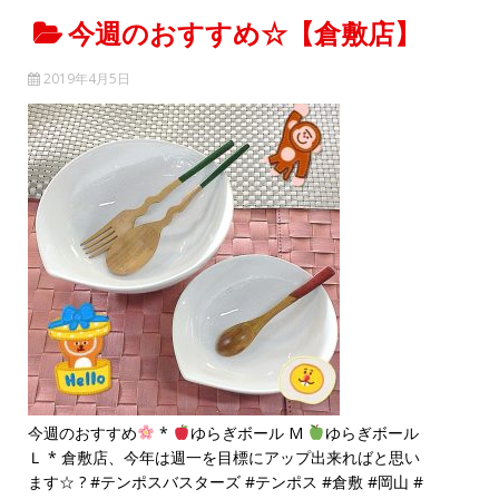
今週のおすすめ☆【倉敷店】
2019年4月5日
*
M
今週のおすすめ
ゆらぎボール
ゆらぎボール
*
Ｌ
倉敷店、今年は週一を目標にアップ出来ればと思い
?
#
#
#
#
#
ます☆
テンポスバスターズ
テンポス
倉敷
岡山