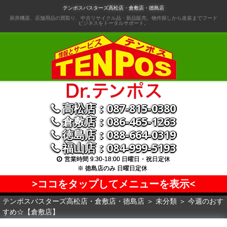
コ
テンポスバスターズ高松店・倉敷店・徳島店
ン
厨房機器、店舗用品の買取り、中古リサイクル品・新品販売。物件探しから改装までフード
ビジネスをトータルサポート。
テ
ン
ツ
へ
移
動
高松店：087-815-0380
倉敷店：086-465-1263
徳島店：088-664-0319
福山店：084-999-5193
営業時間 9:30-18:00 日曜日・祝日定休
※ 徳島店のみ 日曜日定休
>ココをタップしてメニューを表示<
テンポスバスターズ高松店・倉敷店・徳島店
＞
未分類
＞
今週のおす
すめ☆【倉敷店】