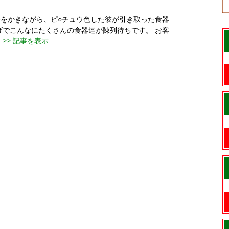
をかきながら、ピ○チュウ色した彼が引き取った食器
げでこんなにたくさんの食器達が陳列待ちです。 お客
・
>> 記事を表示