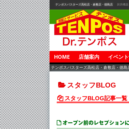
コ
テンポスバスターズ高松店・倉敷店・徳島店
厨房機器
ン
テ
ン
ツ
へ
移
動
HOME
店舗案内
イベント
テンポスバスターズ高松店・倉敷店・徳島
スタッフBLOG
スタッフBLOG記事一覧
オープン前のレセプションに