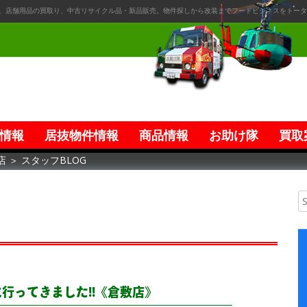
、店舗用品の買取り、中古リサイクル品・新品販売。物件探しから改装までフードビジネスをトータ
情報
居抜物件情報
商品情報
お助け隊
買取
店
＞
スタッフBLOG
行ってきました!!《倉敷店》