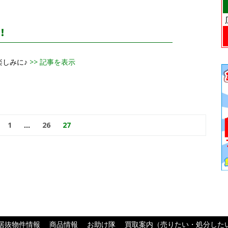
！
楽しみに♪
>> 記事を表示
1
…
26
27
居抜物件情報
商品情報
お助け隊
買取案内（売りたい・処分した