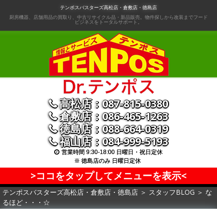
コ
テンポスバスターズ高松店・倉敷店・徳島店
ン
厨房機器、店舗用品の買取り、中古リサイクル品・新品販売。物件探しから改装までフード
ビジネスをトータルサポート。
テ
ン
ツ
へ
移
動
高松店：087-815-0380
倉敷店：086-465-1263
徳島店：088-664-0319
福山店：084-999-5193
営業時間 9:30-18:00 日曜日・祝日定休
※ 徳島店のみ 日曜日定休
>ココをタップしてメニューを表示<
テンポスバスターズ高松店・倉敷店・徳島店
＞
スタッフBLOG
＞
な
るほど・・・☆