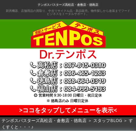
コ
テンポスバスターズ高松店・倉敷店・徳島店
ン
厨房機器、店舗用品の買取り、中古リサイクル品・新品販売。物件探しから改装までフード
ビジネスをトータルサポート。
テ
ン
ツ
へ
移
動
高松店：087-815-0380
倉敷店：086-465-1263
徳島店：088-664-0319
福山店：084-999-5193
営業時間 9:30-18:00 日曜日・祝日定休
※ 徳島店のみ 日曜日定休
>ココをタップしてメニューを表示<
テンポスバスターズ高松店・倉敷店・徳島店
＞
スタッフBLOG
＞
す
くすくと・・・♪