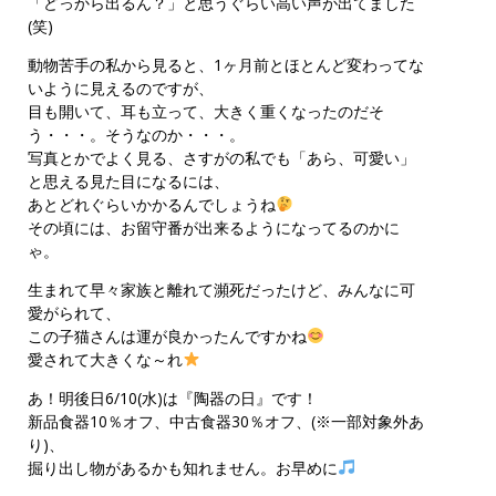
「どっから出るん？」と思うぐらい高い声が出てました
(笑)
動物苦手の私から見ると、1ヶ月前とほとんど変わってな
いように見えるのですが、
目も開いて、耳も立って、大きく重くなったのだそ
う・・・。そうなのか・・・。
写真とかでよく見る、さすがの私でも「あら、可愛い」
と思える見た目になるには、
あとどれぐらいかかるんでしょうね
その頃には、お留守番が出来るようになってるのかに
ゃ。
生まれて早々家族と離れて瀕死だったけど、みんなに可
愛がられて、
この子猫さんは運が良かったんですかね
愛されて大きくな～れ
あ！明後日6/10(水)は『陶器の日』です！
新品食器10％オフ、中古食器30％オフ、(※一部対象外あ
り)、
掘り出し物があるかも知れません。お早めに