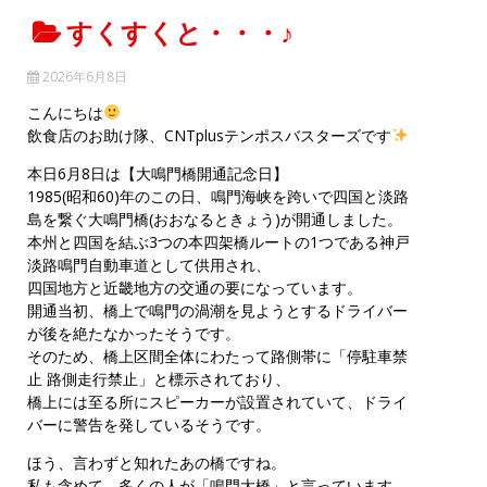
すくすくと・・・♪
2026年6月8日
こんにちは
飲食店のお助け隊、CNTplusテンポスバスターズです
本日6月8日は【大鳴門橋開通記念日】
1985(昭和60)年のこの日、鳴門海峡を跨いで四国と淡路
島を繋ぐ大鳴門橋(おおなるときょう)が開通しました。
本州と四国を結ぶ3つの本四架橋ルートの1つである神戸
淡路鳴門自動車道として供用され、
四国地方と近畿地方の交通の要になっています。
開通当初、橋上で鳴門の渦潮を見ようとするドライバー
が後を絶たなかったそうです。
そのため、橋上区間全体にわたって路側帯に「停駐車禁
止 路側走行禁止」と標示されており、
橋上には至る所にスピーカーが設置されていて、ドライ
バーに警告を発しているそうです。
ほう、言わずと知れたあの橋ですね。
私も含めて、多くの人が「鳴門大橋」と言っています