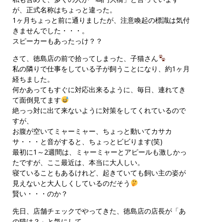
が、正式名称はちょっと違った。
1ヶ月ちょっと前に通りましたが、注意喚起の標識は気付
きませんでした・・・。
スピーカーもあったっけ？？
さて、徳島店の前で拾ってしまった、子猫さん
私の隣りで仕事をしている子が飼うことになり、約1ヶ月
経ちました。
何かあってもすぐに対応出来るように、毎日、連れてき
て面倒見てます
絶っっ対に出て来ないように対策をしてくれているので
すが、
お腹が空いてミャーミャー、ちょっと動いてカサカ
サ・・・と音がすると、ちょっとビビります(笑)
最初に1～2週間は、ミャーミャーとアピールも激しかっ
たですが、ここ最近は、本当に大人しい。
寝ていることもあるけれど、起きていても飼い主の姿が
見えないと大人しくしているのだそう
賢い・・・のか？
先日、店舗チェックでやってきた、徳島店の店長が「あ
の猫は？」と気にして、